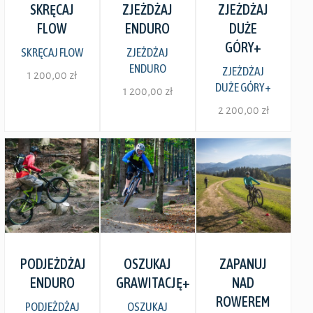
SKRĘCAJ
ZJEŻDŻAJ
ZJEŻDŻAJ
FLOW
ENDURO
DUŻE
GÓRY+
SKRĘCAJ FLOW
ZJEŻDŻAJ
ENDURO
ZJEŻDŻAJ
1 200,00
zł
DUŻE GÓRY+
1 200,00
zł
Ten
2 200,00
zł
Ten
produkt
Ten
produkt
ma
produkt
ma
wiele
ma
wiele
wariantów.
wiele
wariantów.
Opcje
wariantów.
Zobacz szczegóły
Zobacz szczegóły
Zobacz szczegóły
Opcje
PODJEŻDŻAJ
OSZUKAJ
ZAPANUJ
można
Opcje
można
ENDURO
GRAWITACJĘ+
NAD
wybrać
można
ROWEREM
wybrać
PODJEŻDŻAJ
OSZUKAJ