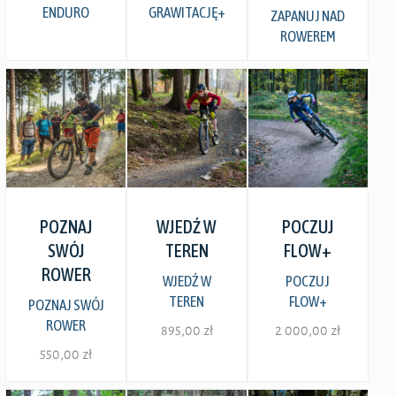
na
ENDURO
GRAWITACJĘ+
wybrać
ZAPANUJ NAD
na
stronie
ROWEREM
na
stronie
produktu
stronie
produktu
produktu
Zobacz szczegóły
Zobacz szczegóły
Zobacz szczegóły
POZNAJ
WJEDŹ W
POCZUJ
SWÓJ
TEREN
FLOW+
ROWER
WJEDŹ W
POCZUJ
TEREN
FLOW+
POZNAJ SWÓJ
ROWER
895,00
zł
2 000,00
zł
550,00
zł
Ten
Ten