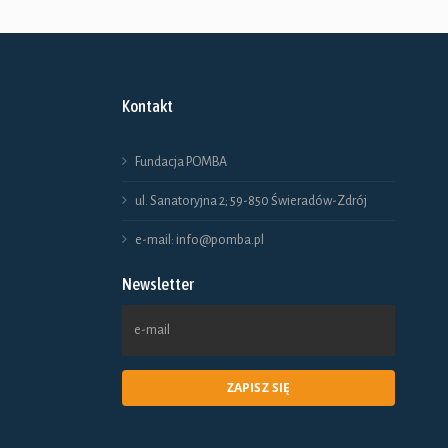
Ten
produkt
ma
Kontakt
wiele
wariantów.
Fundacja POMBA
Opcje
ul. Sanatoryjna 2; 59-850 Świeradów-Zdrój
można
e-mail: info@pomba.pl
wybrać
Newsletter
na
stronie
produktu