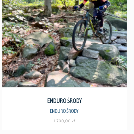
Zobacz szczegóły
ENDURO ŚRODY
ENDURO ŚRODY
1 700,00
zł