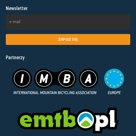
na
Newsletter
stronie
produktu
Partnerzy