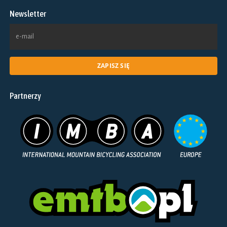
na
Newsletter
stronie
produktu
Partnerzy