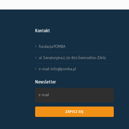
Ten
produkt
ma
Kontakt
wiele
wariantów.
Fundacja POMBA
Opcje
ul. Sanatoryjna 2; 59-850 Świeradów-Zdrój
można
e-mail: info@pomba.pl
wybrać
Newsletter
na
stronie
produktu