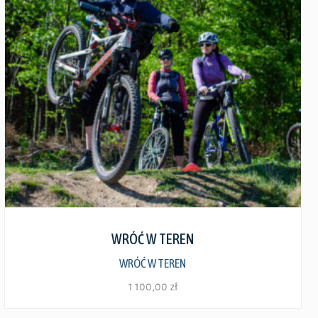
Zobacz szczegóły
WRÓĆ W TEREN
WRÓĆ W TEREN
1 100,00
zł