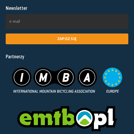
na
Newsletter
stronie
produktu
Partnerzy