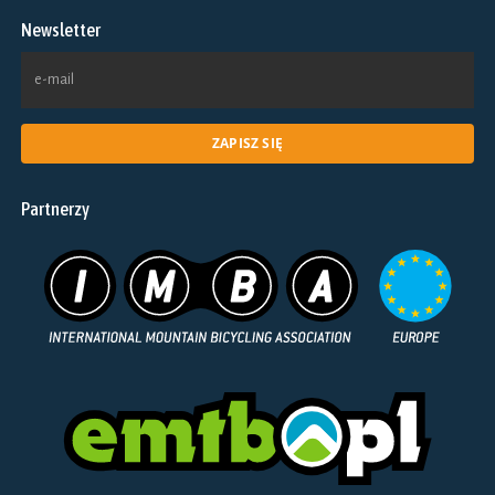
na
Newsletter
stronie
produktu
Partnerzy