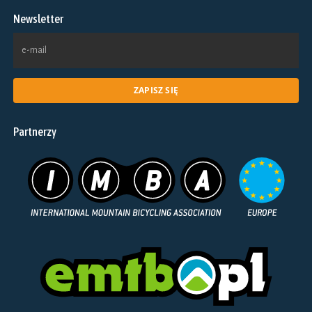
na
Newsletter
stronie
produktu
Partnerzy