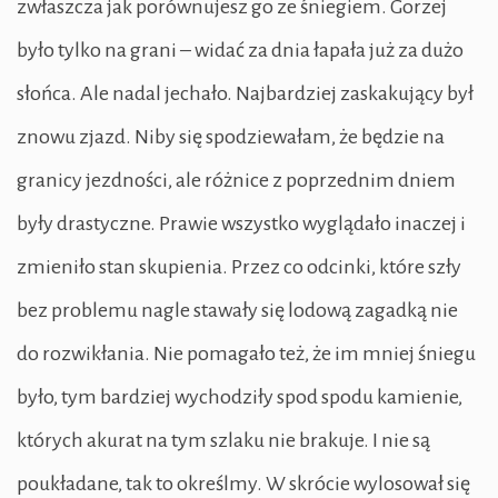
zwłaszcza jak porównujesz go ze śniegiem. Gorzej
było tylko na grani – widać za dnia łapała już za dużo
słońca. Ale nadal jechało. Najbardziej zaskakujący był
znowu zjazd. Niby się spodziewałam, że będzie na
granicy jezdności, ale różnice z poprzednim dniem
były drastyczne. Prawie wszystko wyglądało inaczej i
zmieniło stan skupienia. Przez co odcinki, które szły
bez problemu nagle stawały się lodową zagadką nie
do rozwikłania. Nie pomagało też, że im mniej śniegu
było, tym bardziej wychodziły spod spodu kamienie,
których akurat na tym szlaku nie brakuje. I nie są
poukładane, tak to określmy. W skrócie wylosował się