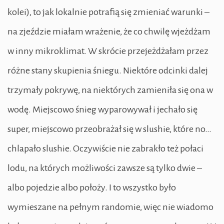
kolei), to jak lokalnie potrafią się zmieniać warunki –
na zjeździe miałam wrażenie, że co chwilę wjeżdżam
w inny mikroklimat. W skrócie przejeżdżałam przez
różne stany skupienia śniegu. Niektóre odcinki dalej
trzymały pokrywę, na niektórych zamieniła się ona w
wodę. Miejscowo śnieg wyparowywał i jechało się
super, miejscowo przeobrażał się w slushie, które no…
chlapało slushie. Oczywiście nie zabrakło też połaci
lodu, na których możliwości zawsze są tylko dwie –
albo pojedzie albo położy. I to wszystko było
wymieszane na pełnym randomie, więc nie wiadomo