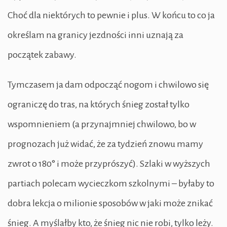
Choć dla niektórych to pewnie i plus. W końcu to co ja
określam na granicy jezdności inni uznają za
początek zabawy.
Tymczasem ja dam odpocząć nogom i chwilowo się
ograniczę do tras, na których śnieg został tylko
wspomnieniem (a przynajmniej chwilowo, bo w
prognozach już widać, że za tydzień znowu mamy
zwrot o 180° i może przyprószyć). Szlaki w wyższych
partiach polecam wycieczkom szkolnymi – byłaby to
dobra lekcja o milionie sposobów w jaki może znikać
śnieg. A myślałby kto, że śnieg nic nie robi, tylko leży.