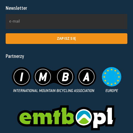
na
Newsletter
stronie
produktu
Partnerzy