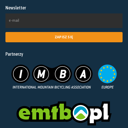
na
Newsletter
stronie
produktu
Partnerzy