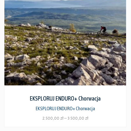
Zobacz szczegóły
EKSPLORUJ ENDURO+ Chorwacja
EKSPLORUJ ENDURO+ Chorwacja
Zakres
2 500,00
zł
–
3 500,00
zł
cen: