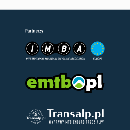
Ten
od
produkt
2 500,00 zł
ma
do
Partnerzy
wiele
3 500,00 zł
wariantów.
Opcje
można
wybrać
na
stronie
produktu