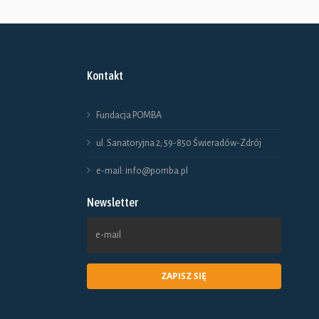
Ten
produkt
ma
Kontakt
wiele
wariantów.
Fundacja POMBA
Opcje
ul. Sanatoryjna 2; 59-850 Świeradów-Zdrój
można
e-mail: info@pomba.pl
wybrać
Newsletter
na
stronie
produktu