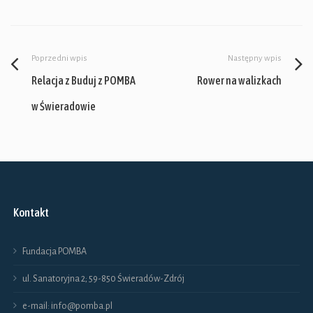
Poprzedni wpis
Następny wpis
Relacja z Buduj z POMBA
Rower na walizkach
w Świeradowie
Kontakt
Fundacja POMBA
ul. Sanatoryjna 2; 59-850 Świeradów-Zdrój
e-mail: info@pomba.pl