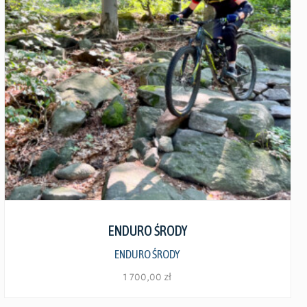
Zobacz szczegóły
ENDURO ŚRODY
ENDURO ŚRODY
1 700,00
zł