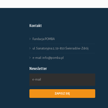
Ten
produkt
ma
Kontakt
wiele
wariantów.
Fundacja POMBA
Opcje
ul. Sanatoryjna 2; 59-850 Świeradów-Zdrój
można
e-mail: info@pomba.pl
wybrać
Newsletter
na
stronie
produktu