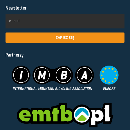
na
Newsletter
stronie
produktu
Partnerzy