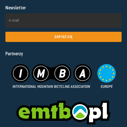
na
Newsletter
stronie
produktu
Partnerzy