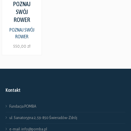
POZNAJ
SWÓJ
ROWER
POZNAJ SWÓJ
ROWER
550,00
zł
Ten
produkt
ma
Kontakt
wiele
wariantów.
Fundacja POMBA
Opcje
ul. Sanatoryjna 2; 59-850 Świeradów-Zdrój
można
e-mail: info@pomba.pl