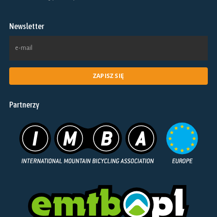
wybrać
na
Newsletter
stronie
produktu
Partnerzy