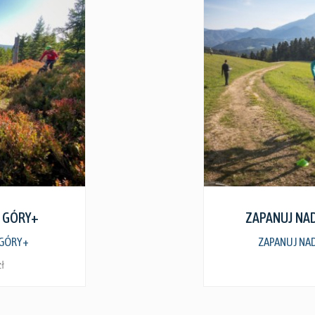
góły
Zobacz s
E GÓRY+
ZAPANUJ NA
 GÓRY+
ZAPANUJ NA
zł