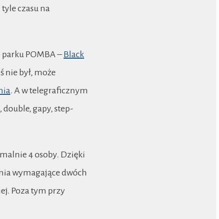
tyle czasu na
ke parku POMBA –
Black
oś nie był, może
nia
. A w telegraficznym
, double, gapy, step-
ymalnie 4 osoby. Dzięki
zenia wymagające dwóch
ej. Poza tym przy