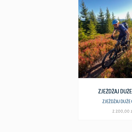
Zobacz szcze
ZJEŻDŻAJ DUŻ
ZJEŻDŻAJ DUŻE
2 200,00
Ten