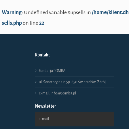
pro
Warning
: Undefined variable $upsells in
/home/klient.d
ma
sells.php
on line
22
wie
war
Opc
Kontakt
mo
wyb
Fundacja POMBA
na
ul. Sanatoryjna 2; 59-850 Świeradów-Zdrój
stro
e-mail: info@pomba.pl
pro
Newsletter