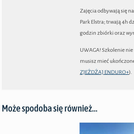
Zajęcia odbywają się n
Park Elstra; trwają 4h 
godzin zbiórki oraz wy
UWAGA! Szkolenie nie o
musisz mieć ukończone
ZJEŻDŻAJ ENDURO+
).
Może spodoba się również…