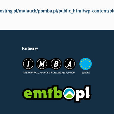
dukt
hosting.pl/malauch/pomba.pl/public_html/wp-content/
le
iantów.
je
Partnerzy
żna
rać
nie
duktu