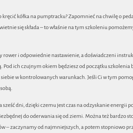
kręcić kółka na pumptracku? Zapomnieć na chwilę o ped
wietnie się składa – to właśnie na tym szkoleniu pomożemy
y rower i odpowiednie nastawienie, a doświadczeni instru
ją. Pod ich czujnym okiem będziesz od początku szkoleni
 siebie w kontrolowanych warunkach. Jeśli Ci w tym pomog
 sobą.
na sześć dni, dzięki czemu jest czas na odzyskanie energii
niezbędnej do oderwania się od ziemi. Można też bardzo s
ów – zaczynamy od najmniejszych, a potem stopniowo pr