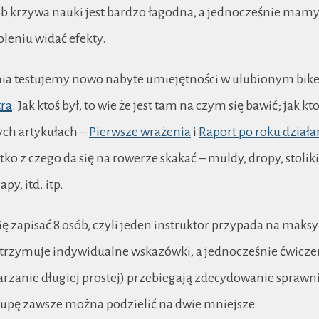
b krzywa nauki jest bardzo łagodna, a jednocześnie mamy 
oleniu widać efekty.
 dnia testujemy nowo nabyte umiejętności w ulubionym bi
tra
. Jak ktoś był, to wie że jest tam na czym się bawić; jak kt
ych artykułach –
Pierwsze wrażenia
i
Raport po roku działa
tko z czego da się na rowerze skakać – muldy, dropy, stoliki
py, itd. itp.
ę zapisać 8 osób, czyli jeden instruktor przypada na maks
otrzymuje indywidualne wskazówki, a jednocześnie ćwic
arzanie długiej prostej) przebiegają zdecydowanie sprawni
upę zawsze można podzielić na dwie mniejsze.