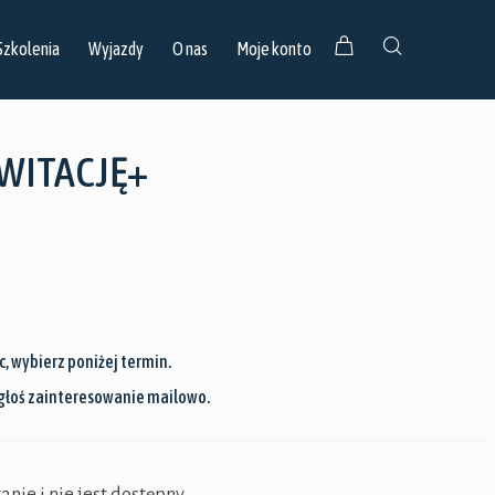
Szkolenia
Wyjazdy
O nas
Moje konto
WITACJĘ+
, wybierz poniżej termin.
głoś zainteresowanie mailowo.
nie i nie jest dostępny.