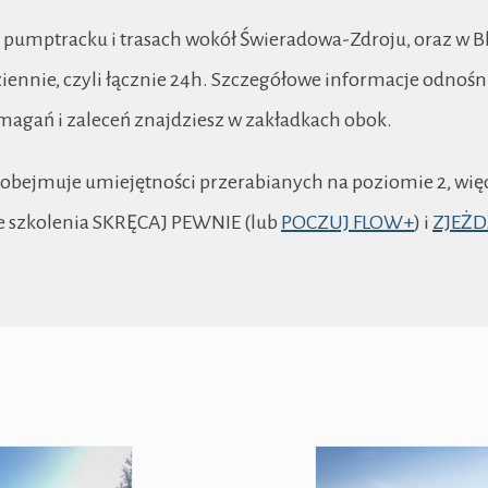
a pumptracku i trasach wokół Świeradowa-Zdroju, oraz w 
dziennie, czyli łącznie 24h. Szczegółowe informacje odnośn
magań i zaleceń znajdziesz w zakładkach obok.
bejmuje umiejętności przerabianych na poziomie 2, więc 
 szkolenia SKRĘCAJ PEWNIE (lub
POCZUJ FLOW+
) i
ZJEŻ