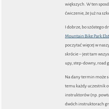
większych. W ten sposó
ćwiczenie, że już na szk
I dobrze, bo szóstego
Mountain Bike Park Els
poczytać więcej w nasz
skrócie – jest tam wszys
upy, step-downy, road ga
Na dany termin może si
temu każdy uczestnik 
instruktorów (np. powt
dwóch instruktorach gr