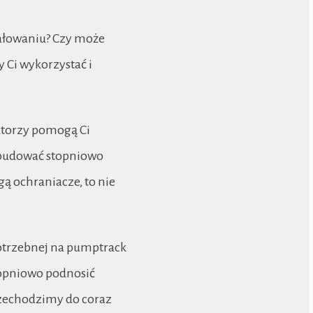
ałowaniu? Czy może
 Ci wykorzystać i
ktorzy pomogą Ci
a budować stopniowo
ą ochraniacze, to nie
 potrzebnej na pumptrack
topniowo podnosić
zechodzimy do coraz