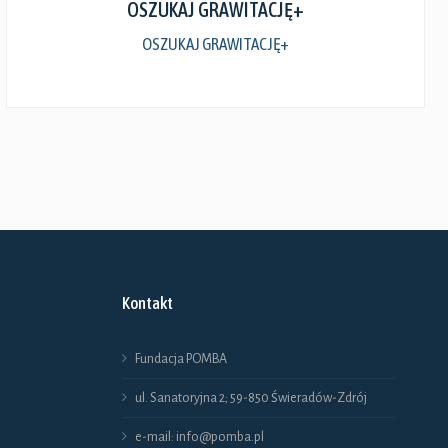
OSZUKAJ GRAWITACJĘ+
OSZUKAJ GRAWITACJĘ+
Kontakt
Fundacja POMBA
ul. Sanatoryjna 2; 59-850 Świeradów-Zdrój
e-mail: info@pomba.pl