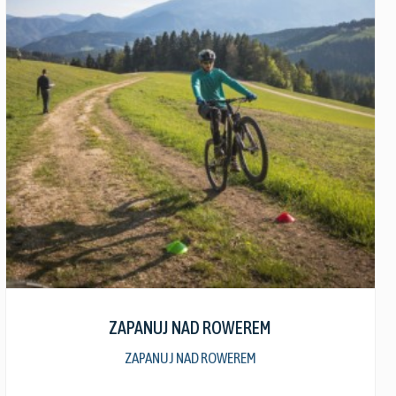
wiele
wariantów.
Opcje
można
wybrać
na
stronie
produktu
Zobacz szczegóły
ZAPANUJ NAD ROWEREM
ZAPANUJ NAD ROWEREM