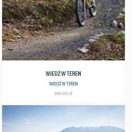
można
wybrać
na
stronie
produktu
Zobacz szczegóły
WJEDŹ W TEREN
WJEDŹ W TEREN
895,00
zł
Ten
produkt
ma