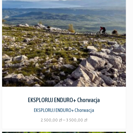
Zobacz szczegóły
EKSPLORUJ ENDURO+ Chorwacja
EKSPLORUJ ENDURO+ Chorwacja
Zakres
2 500,00
zł
–
3 500,00
zł
cen: