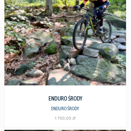
Zobacz szczegóły
ENDURO ŚRODY
ENDURO ŚRODY
1 700,00
zł