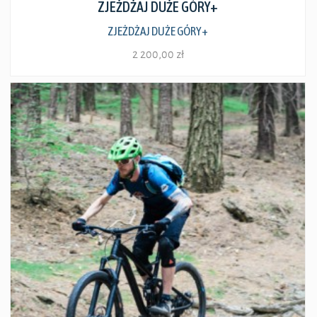
ZJEŻDŻAJ DUŻE GÓRY+
ZJEŻDŻAJ DUŻE GÓRY+
2 200,00
zł
Ten
produkt
ma
wiele
wariantów.
Opcje
można
wybrać
na