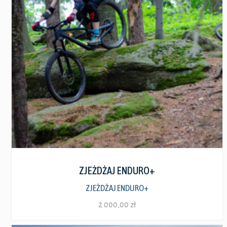
Zobacz szczegóły
ZJEŻDŻAJ ENDURO+
ZJEŻDŻAJ ENDURO+
2 000,00
zł