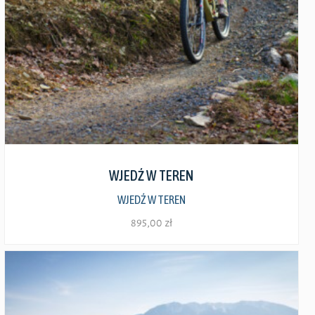
można
wybrać
na
stronie
produktu
Zobacz szczegóły
WJEDŹ W TEREN
WJEDŹ W TEREN
895,00
zł
Ten
produkt
ma