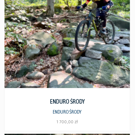
Zobacz szczegóły
ENDURO ŚRODY
ENDURO ŚRODY
1 700,00
zł