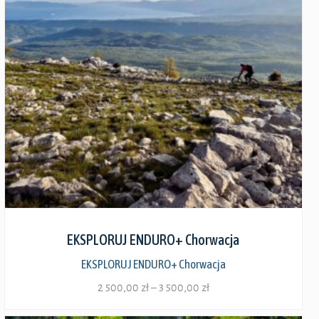
Zobacz szczegóły
EKSPLORUJ ENDURO+ Chorwacja
EKSPLORUJ ENDURO+ Chorwacja
Zakres
2 500,00
zł
–
3 500,00
zł
cen: