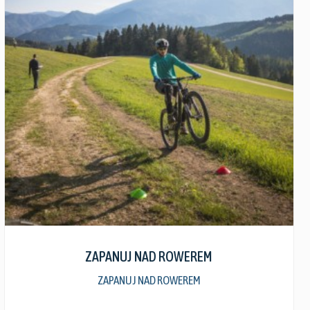
wiele
wariantów.
Opcje
można
wybrać
na
stronie
produktu
Zobacz szczegóły
ZAPANUJ NAD ROWEREM
ZAPANUJ NAD ROWEREM