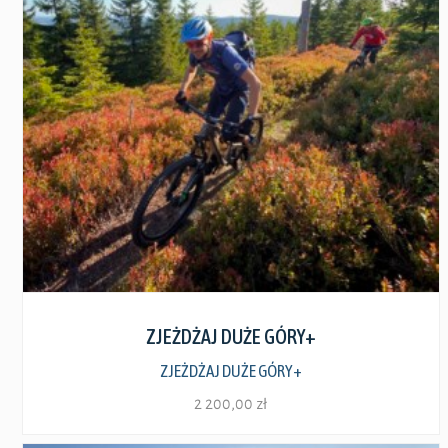
Zobacz szczegóły
ZJEŻDŻAJ DUŻE GÓRY+
ZJEŻDŻAJ DUŻE GÓRY+
2 200,00
zł